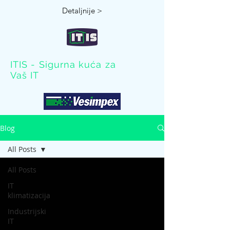
Detaljnije >
ITIS - Sigurna kuća za
Vaš IT
Blog
All Posts
All Posts
IT
klimatizacija
Industrijski
IT