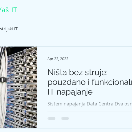
Vaš IT
Početna
DC po meri
Mapa puta
Opr
trijski IT
Apr 22, 2022
Ništa bez struje:
pouzdano i funkciona
IT napajanje
Sistem napajanja Data Centra Dva os
tehnička sistema bez kojih se ne može
zamisliti funkcionisanje data centra su
napajanje i...