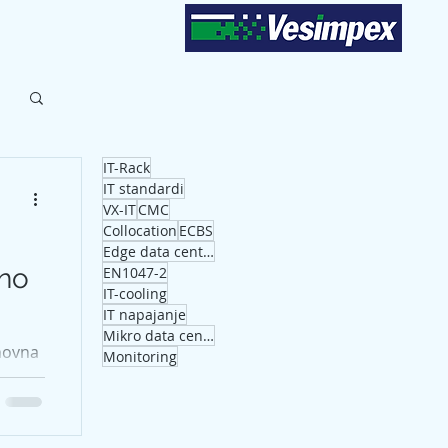
emanje
Blog
IT-Rack
IT standardi
VX-IT
CMC
Collocation
ECBS
Edge data centar
lno
EN1047-2
IT-cooling
IT napajanje
Mikro data centar
novna
Monitoring