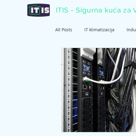
ITIS - Sigurna kuća za 
All Posts
IT klimatizacija
Indus